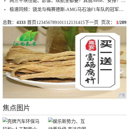
两三千块性能、影像、续航全都要？真我Neo8：安排！
2
极速同频：骁龙与梅赛德斯-AMG马石油F1车队的冠军之路
总数：
4333
首页
1
2
3
4
5
6
7
8
9
10
11
12
13
14
15
下一页
页次：
1
/289
广告
焦点图片