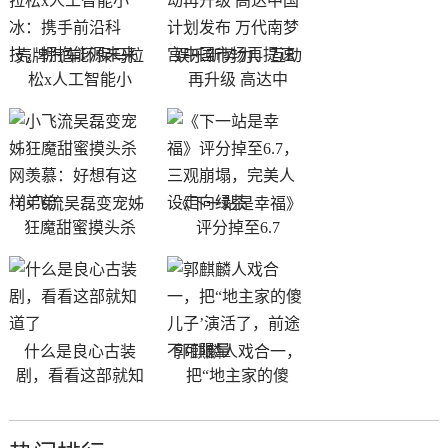
壳牌汽车环保马拉
娱乐新势力、互动
松x人工智能小
再升级 高达中
小飞流吴磊变宠姊
《下一站是幸福》
狂魔甜蜜摸头杀
评分掉至6.7
什么是良心古装
郭麒麟人戏合一，
剧，看看这部就知
把“地主家的傻