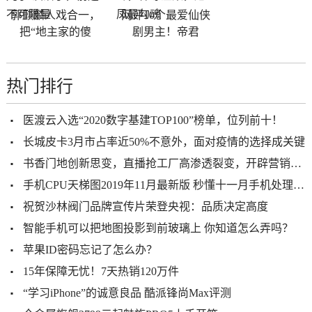
郭麒麟人戏合一，
网评10个最爱仙侠
把“地主家的傻
剧男主！帝君
热门排行
医渡云入选“2020数字基建TOP100”榜单，位列前十！
长城皮卡3月市占率近50%不意外，面对疫情的选择成关键
书香门地创新思变，直播抢工厂高渗透裂变，开辟营销新通路
手机CPU天梯图2019年11月最新版 秒懂十一月手机处理器性能排名
祝贺沙林阀门品牌宣传片荣登央视：品质决定高度
智能手机可以把地图投影到前玻璃上 你知道怎么弄吗？
苹果ID密码忘记了怎么办？
15年保障无忧！7天热销120万件
“学习iPhone”的诚意良品 酷派锋尚Max评测