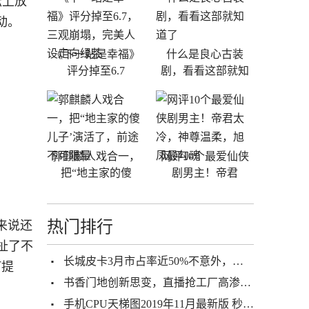
坛上放
动。
《下一站是幸福》
什么是良心古装
评分掉至6.7
剧，看看这部就知
郭麒麟人戏合一，
网评10个最爱仙侠
把“地主家的傻
剧男主！帝君
热门排行
体来说还
扯了不
长城皮卡3月市占率近50%不意外，面对疫情的选择成关键
何提
书香门地创新思变，直播抢工厂高渗透裂变，开辟营销新通路
手机CPU天梯图2019年11月最新版 秒懂十一月手机处理器性能排名