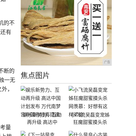
机的不
然还有
广告
不断的
焦点图片
等独一无
之外，
娱乐新势力、互动
小飞流吴磊变宠姊
再升级 高达中
狂魔甜蜜摸头杀
以考量