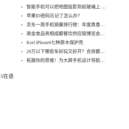
智能手机可以把地图投影到前玻璃上 你知道怎么弄吗？
苹果ID密码忘记了怎么办？
京东一周手机销量排行榜：年度真香机独占鳌头
高金食品亮相成都餐饮供应链博览会，带来丰盛味觉享受！
Kerf iPhone6七种原木保护壳
20万以下哪些车好玩又好开？合资都不如国产好
拓展你的思维！为大屏手机设计导航的四种方法
.5在语