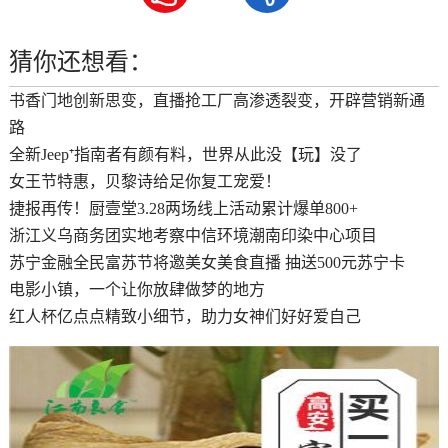
猜你还想看：
书香门地创新思变，直播抢工厂高渗透裂变，开辟营销新通
路
全新Jeep⁺指南者有颜有料，世界从此没【玩】没了
女王节特惠，贝黎诗给足你复工宠爱！
捷报再传！厨壹堂3.28两场线上活动累计爆单800+
浙江义乌商务团实地考察中信环境潮南印染中心项目
苏宁金融全民富苏节将邀美女美食直播 抽送500元苏宁卡
电影小镇，一个让你放肆做梦的地方
红人杯亿点点精致小细节，助力女神们好好爱自己