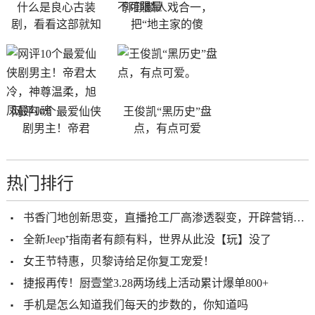
什么是良心古装
郭麒麟人戏合一，
剧，看看这部就知
把“地主家的傻
网评10个最爱仙侠
王俊凯“黑历史”盘
剧男主！帝君
点，有点可爱
热门排行
书香门地创新思变，直播抢工厂高渗透裂变，开辟营销新通路
全新Jeep⁺指南者有颜有料，世界从此没【玩】没了
女王节特惠，贝黎诗给足你复工宠爱！
捷报再传！厨壹堂3.28两场线上活动累计爆单800+
手机是怎么知道我们每天的步数的，你知道吗