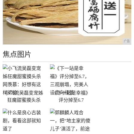
广告
焦点图片
小飞流吴磊变宠姊
《下一站是幸福》
狂魔甜蜜摸头杀
评分掉至6.7