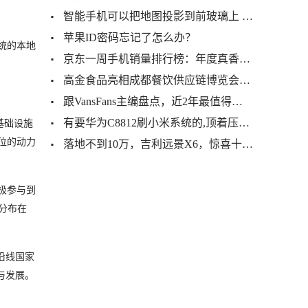
智能手机可以把地图投影到前玻璃上 你知道怎么弄吗？
苹果ID密码忘记了怎么办？
统的本地
京东一周手机销量排行榜：年度真香机独占鳌头
高金食品亮相成都餐饮供应链博览会，带来丰盛味觉享受！
跟VansFans主编盘点，近2年最值得入手的10双Vans
有要华为C8812刷小米系统的,顶着压力再发个包
基础设施
位的动力
落地不到10万，吉利远景X6，惊喜十足的国产紧凑级SUV
极参与到
分布在
沿线国家
与发展。