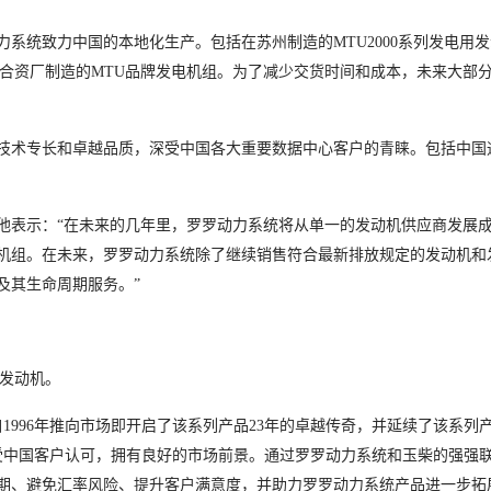
系统致力中国的本地化生产。包括在苏州制造的MTU2000系列发电用
大同合资厂制造的MTU品牌发电机组。为了减少交货时间和成本，未来大部
技术专长和卓越品质，深受中国各大重要数据中心客户的青睐。包括中国
他表示：“在未来的几年里，罗罗动力系统将从单一的发动机供应商发展
机组。在未来，罗罗动力系统除了继续销售符合最新排放规定的发动机和
及其生命周期服务。”
用发动机。
。自1996年推向市场即开启了该系列产品23年的卓越传奇，并延续了该系列
列备受中国客户认可，拥有良好的市场前景。通过罗罗动力系统和玉柴的强强
期、避免汇率风险、提升客户满意度，并助力罗罗动力系统产品进一步拓