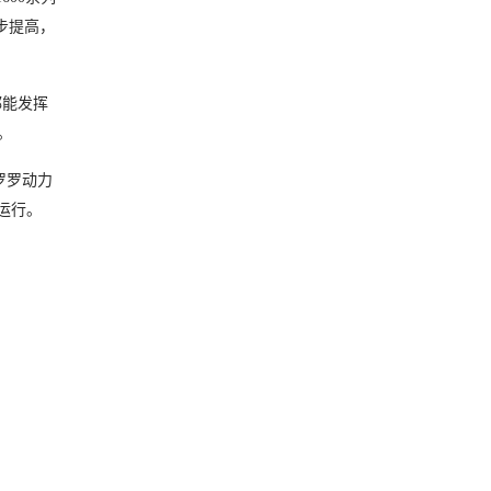
一步提高，
都能发挥
。
将罗罗动力
运行。