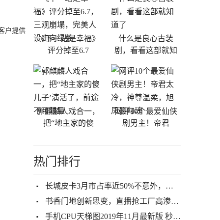
客户提供
《下一站是幸福》
什么是良心古装
评分掉至6.7
剧，看看这部就知
郭麒麟人戏合一，
网评10个最爱仙侠
把“地主家的傻
剧男主！帝君
热门排行
长城皮卡3月市占率近50%不意外，面对疫情的选择成关键
书香门地创新思变，直播抢工厂高渗透裂变，开辟营销新通路
手机CPU天梯图2019年11月最新版 秒懂十一月手机处理器性能排名