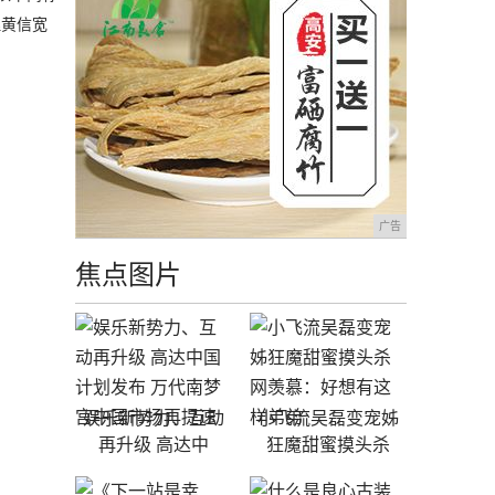
理黄信宽
广告
焦点图片
娱乐新势力、互动
小飞流吴磊变宠姊
再升级 高达中
狂魔甜蜜摸头杀