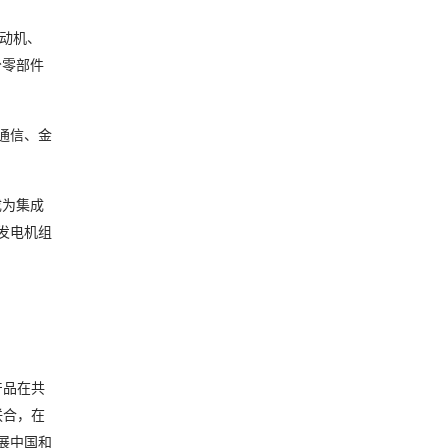
发动机、
分零部件
通信、金
成为集成
发电机组
产品在共
联合，在
展中国和