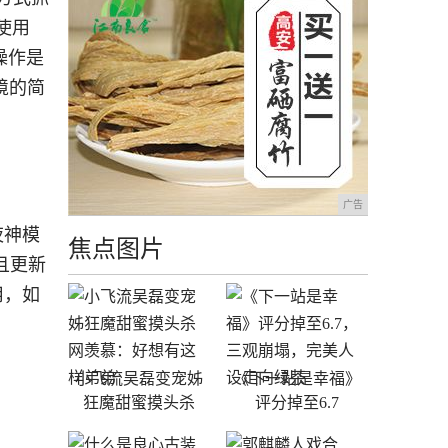
使用
操作是
境的简
广告
夜神模
焦点图片
且更新
用，如
小飞流吴磊变宠姊
《下一站是幸福》
狂魔甜蜜摸头杀
评分掉至6.7