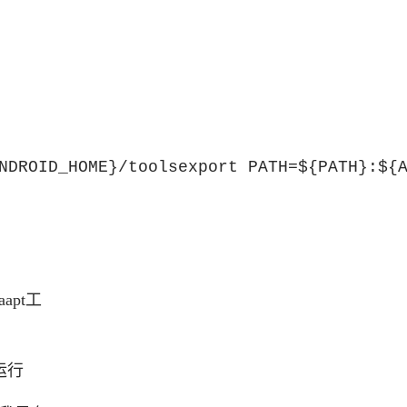
NDROID_HOME}/toolsexport PATH=${PATH}:${
apt工
运行