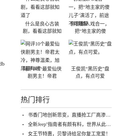
什么是良心古装
郭麒麟人戏合一，
剧，看看这部就知
把“地主家的傻
b
网评10个最爱仙侠
王俊凯“黑历史”盘
剧男主！帝君
点，有点可爱
热门排行
书香门地创新思变，直播抢工厂高渗透裂变，开辟营销新通路
全新Jeep⁺指南者有颜有料，世界从此没【玩】没了
女王节特惠，贝黎诗给足你复工宠爱！