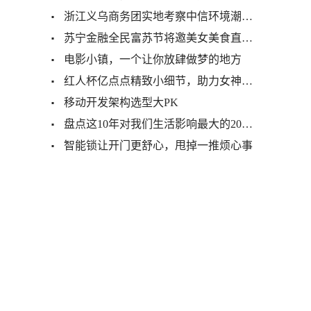
浙江义乌商务团实地考察中信环境潮南印染中心项目
苏宁金融全民富苏节将邀美女美食直播 抽送500元苏宁卡
电影小镇，一个让你放肆做梦的地方
红人杯亿点点精致小细节，助力女神们好好爱自己
移动开发架构选型大PK
盘点这10年对我们生活影响最大的20大手机应用「上」
智能锁让开门更舒心，甩掉一推烦心事