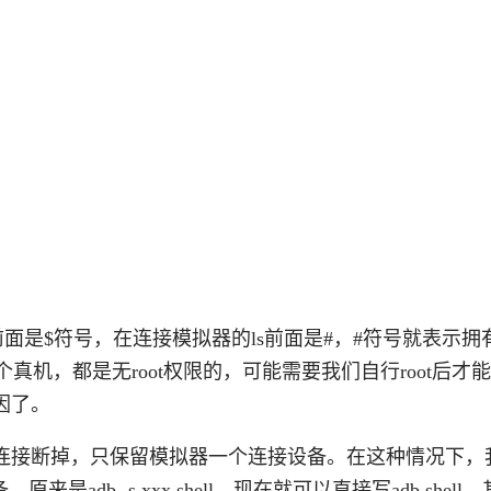
是$符号，在连接模拟器的ls前面是#，#符号就表示拥有r
个真机，都是无root权限的，可能需要我们自行root后才
因了。
连接断掉，只保留模拟器一个连接设备。在这种情况下，
adb -s xxx shell，现在就可以直接写adb shell