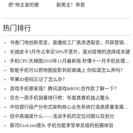
把“地主家的傻
剧男主！帝君
热门排行
书香门地创新思变，直播抢工厂高渗透裂变，开辟营销新通路
长城皮卡3月市占率近50%不意外，面对疫情的选择成关键
手机CPU天梯图2019年11月最新版 秒懂十一月手机处理器性能排名
智能手机可以把地图投影到前玻璃上 你知道怎么弄吗？
苹果ID密码忘记了怎么办？
游戏手机哪家强？腾讯游戏&ROG合作款了解一下？
京东一周手机销量排行榜：年度真香机独占鳌头
中信银行投产分布式架构核心业务系统打造高质量发展“新引擎”
低中高端是什么——浅谈手机的定位问题以及划分
蔡司ExoLens镜头 手机也能享受单反级的拍摄体验