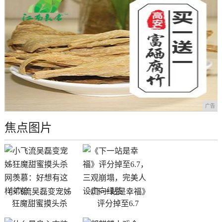
广告
焦点图片
小飞流吴磊变宠姊
《下一站是幸福》
狂魔甜蜜摸头杀
评分掉至6.7